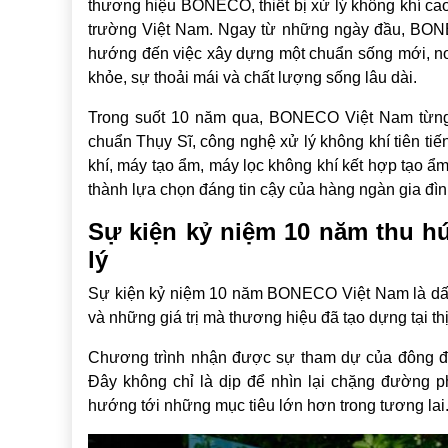
thương hiệu BONECO, thiết bị xử lý không khí cao
trường Việt Nam. Ngay từ những ngày đầu, BO
hướng đến việc xây dựng một chuẩn sống mới, nơi
khỏe, sự thoải mái và chất lượng sống lâu dài.
Trong suốt 10 năm qua, BONECO Việt Nam từng b
chuẩn Thụy Sĩ, công nghệ xử lý không khí tiên ti
khí, máy tạo ẩm, máy lọc không khí kết hợp tạo 
thành lựa chọn đáng tin cậy của hàng ngàn gia đìn
Sự kiện kỷ niệm 10 năm thu hú
lý
Sự kiện kỷ niệm 10 năm BONECO Việt Nam là dấu 
và những giá trị mà thương hiệu đã tạo dựng tại th
Chương trình nhận được sự tham dự của đông đảo
Đây không chỉ là dịp để nhìn lại chặng đường ph
hướng tới những mục tiêu lớn hơn trong tương lai