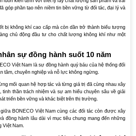
luôn kiên định với triết lý lấy chất lượng sản phẩm và trải
 góp phần tạo nên niềm tin bền vững từ đối tác, đại lý và
t bị không khí cao cấp mà còn dần trở thành biểu tượng
hàng chủ động đầu tư cho chất lượng không khí như một
hể nhân sự đồng hành suốt 10 năm
NECO Việt Nam là sự đồng hành quý báu của hệ thống đối
 tận tâm, chuyên nghiệp và nỗ lực không ngừng.
ừng mối quan hệ hợp tác và từng giá trị đã cùng nhau xây
 tinh thần trách nhiệm và sự am hiểu chuyên sâu về giải
t triển bền vững và khác biệt trên thị trường.
ó giữa BONECO Việt Nam cùng các đối tác còn được xây
 và đồng hành lâu dài vì mục tiêu chung mang đến những
g Việt Nam.