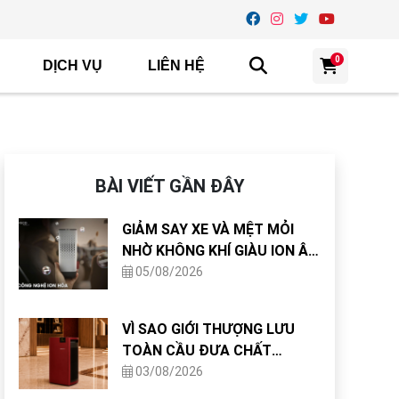
0
DỊCH VỤ
LIÊN HỆ
BÀI VIẾT GẦN ĐÂY
GIẢM SAY XE VÀ MỆT MỎI
NHỜ KHÔNG KHÍ GIÀU ION ÂM
TRONG CABIN
05/08/2026
VÌ SAO GIỚI THƯỢNG LƯU
TOÀN CẦU ĐƯA CHẤT
LƯỢNG KHÔNG KHÍ VÀO TIÊU
03/08/2026
CHUẨN THIẾT KẾ NHÀ Ở?