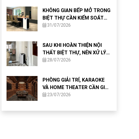
KHÔNG GIAN BẾP MỞ TRONG
BIỆT THỰ CẦN KIỂM SOÁT
CHẤT LƯỢNG KHÔNG KHÍ
31/07/2026
NHƯ THẾ NÀO?
SAU KHI HOÀN THIỆN NỘI
THẤT BIỆT THỰ, NÊN XỬ LÝ
CHẤT LƯỢNG KHÔNG KHÍ
28/07/2026
NHƯ THẾ NÀO?
PHÒNG GIẢI TRÍ, KARAOKE
VÀ HOME THEATER CẦN GIẢI
PHÁP KHÔNG KHÍ GÌ?
23/07/2026