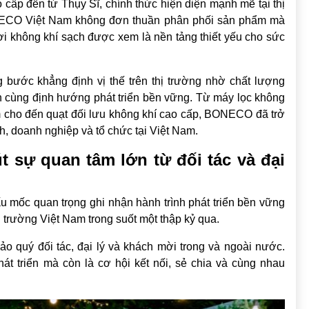
 cấp đến từ Thụy Sĩ, chính thức hiện diện mạnh mẽ tại thị
NECO Việt Nam không đơn thuần phân phối sản phẩm mà
 không khí sạch được xem là nền tảng thiết yếu cho sức
ước khẳng định vị thế trên thị trường nhờ chất lượng
ến cùng định hướng phát triển bền vững. Từ máy lọc không
ẩm cho đến quạt đối lưu không khí cao cấp, BONECO đã trở
h, doanh nghiệp và tổ chức tại Việt Nam.
t sự quan tâm lớn từ đối tác và đại
mốc quan trọng ghi nhận hành trình phát triển bền vững
ị trường Việt Nam trong suốt một thập kỷ qua.
 quý đối tác, đại lý và khách mời trong và ngoài nước.
át triển mà còn là cơ hội kết nối, sẻ chia và cùng nhau
.