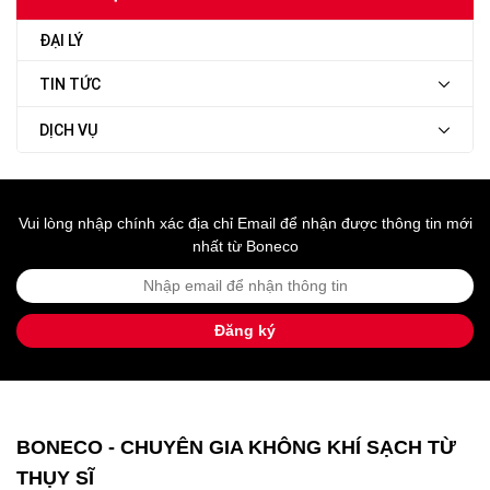
liên tục lại khiến không khí
trong phòng khô hơn. Vì thế
ĐẠI LÝ
nhiều người đã lựa chọn sử
dụng máy tạo ẩm. Vậy
có nên
dùng máy tạo ẩm trong
TIN TỨC
phòng điều hoà không
? Có
ảnh hưởng đến sức khoẻ
DỊCH VỤ
không?
Vui lòng nhập chính xác địa chỉ Email để nhận được thông tin mới
nhất từ Boneco
Đăng ký
BONECO - CHUYÊN GIA KHÔNG KHÍ SẠCH TỪ
THỤY SĨ