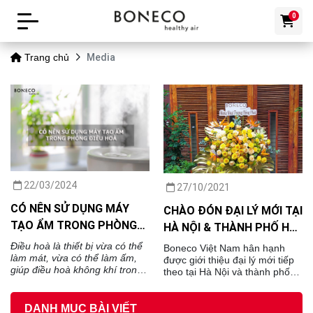
0
Media
Trang chủ
22/03/2024
27/10/2021
CÓ NÊN SỬ DỤNG MÁY
CHÀO ĐÓN ĐẠI LÝ MỚI TẠI
TẠO ẨM TRONG PHÒNG
HÀ NỘI & THÀNH PHỐ HỒ
ĐIỀU HOÀ KHÔNG?
CHÍ MINH - ĐIỆN MÁY QAP
Điều hoà là thiết bị vừa có thể
Boneco Việt Nam hân hạnh
làm mát, vừa có thể làm ấm,
được giới thiệu đại lý mới tiếp
giúp điều hoà không khí trong
theo tại Hà Nội và thành phố
phòng khỏi những tác động
Hồ Chí Minh
của thời tiết khắc nghiệt. Tuy
nhiên việc sử dụng điều hoà
DANH MỤC BÀI VIẾT