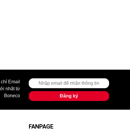
 chỉ Email
ới nhất từ
Boneco
Đăng ký
FANPAGE