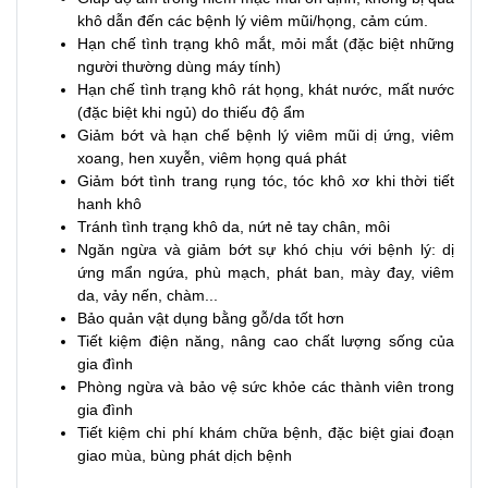
khô dẫn đến các bệnh lý viêm mũi/họng, cảm cúm.
Hạn chế tình trạng khô mắt, mỏi mắt (đặc biệt những
người thường dùng máy tính)
Hạn chế tình trạng khô rát họng, khát nước, mất nước
(đặc biệt khi ngủ) do thiếu độ ẩm
Giảm bớt và hạn chế bệnh lý viêm mũi dị ứng, viêm
xoang, hen xuyễn, viêm họng quá phát
Giảm bớt tình trang rụng tóc, tóc khô xơ khi thời tiết
hanh khô
Tránh tình trạng khô da, nứt nẻ tay chân, môi
Ngăn ngừa và giảm bớt sự khó chịu với bệnh lý: dị
ứng mẩn ngứa, phù mạch, phát ban, mày đay, viêm
da, vảy nến, chàm...
Bảo quản vật dụng bằng gỗ/da tốt hơn
Tiết kiệm điện năng, nâng cao chất lượng sống của
gia đình
Phòng ngừa và bảo vệ sức khỏe các thành viên trong
gia đình
Tiết kiệm chi phí khám chữa bệnh, đặc biệt giai đoạn
giao mùa, bùng phát dịch bệnh