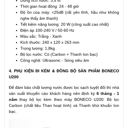
Dung tích nước: 3,5 lít
Thời gian hoạt động: 24 - 48 giờ
Độ ồn của máy: <25dB (rất yên tĩnh, hầu như không
nghe thấy âm thanh)
Tiết kiệm năng lượng: 20 W (công suất cao nhất)
Điện áp 100-240 V / 50-60 Hz
Màu sắc: Trắng - Xanh
Kích thước: 240 x 120 x 263 mm
Trọng lượng: 1,8kg
Bộ lọc nước: Có (Carbon + Thanh Ion bạc)
Công nghệ: Ultrasonic - Sóng siêu âm
4. PHỤ KIỆN ĐI KÈM & ĐỒNG BỘ SẢN PHẨM BONECO
U200
Để đảm bảo chất lượng nước được lọc sạch tuyệt đối thì nhà
sản xuất khuyến cáo khách hàng nên định kỳ
6 tháng - 1
năm
thay bộ lọc kèm theo máy BONECO U200: Bộ lọc
Carbon (chất liệu Than hoạt tính) và Thanh khử khuẩn Ion
bạc.