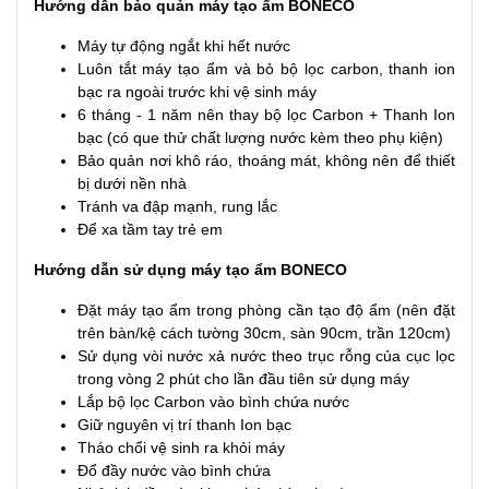
Hướng dẫn bảo quản máy tạo ẩm BONECO
Máy tự động ngắt khi hết nước
Luôn tắt máy tạo ẩm và bỏ bộ lọc carbon, thanh ion
bạc ra ngoài trước khi vệ sinh máy
6 tháng - 1 năm nên thay bộ lọc Carbon + Thanh Ion
bạc (có que thử chất lượng nước kèm theo phụ kiện)
Bảo quản nơi khô ráo, thoáng mát, không nên để thiết
bị dưới nền nhà
Tránh va đập mạnh, rung lắc
Để xa tầm tay trẻ em
Hướng dẫn sử dụng máy tạo ẩm BONECO
Đặt máy tạo ẩm trong phòng cần tạo độ ẩm (nên đặt
trên bàn/kệ cách tường 30cm, sàn 90cm, trần 120cm)
Sử dụng vòi nước xả nước theo trục rỗng của cục lọc
trong vòng 2 phút cho lần đầu tiên sử dụng máy
Lắp bộ lọc Carbon vào bình chứa nước
Giữ nguyên vị trí thanh Ion bạc
Tháo chổi vệ sinh ra khỏi máy
Đổ đầy nước vào bình chứa