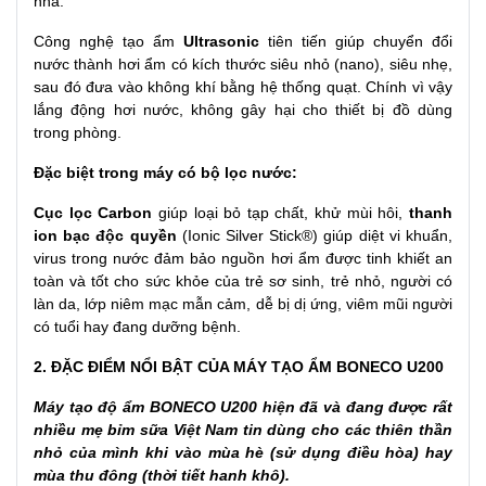
nhà.
Công nghệ tạo ẩm
Ultrasonic
tiên tiến giúp chuyển đổi
nước thành hơi ẩm có kích thước siêu nhỏ (nano), siêu nhẹ,
sau đó đưa vào không khí bằng hệ thống quạt. Chính vì vậy
lắng động hơi nước, không gây hại cho thiết bị đồ dùng
trong phòng.
Đặc biệt trong máy có bộ lọc nước:
Cục lọc Carbon
giúp loại bỏ tạp chất, khử mùi hôi,
thanh
ion bạc độc quyền
(Ionic Silver Stick®) giúp diệt vi khuẩn,
virus trong nước đảm bảo nguồn hơi ẩm được tinh khiết an
toàn và tốt cho sức khỏe của trẻ sơ sinh, trẻ nhỏ, người có
làn da, lớp niêm mạc mẫn cảm, dễ bị dị ứng, viêm mũi người
có tuổi hay đang dưỡng bệnh.
2. ĐẶC ĐIỂM NỔI BẬT CỦA MÁY TẠO ẨM BONECO U200
Máy tạo độ ẩm BONECO U200 hiện đã và đang được rất
nhiều mẹ bỉm sữa Việt Nam tin dùng cho các thiên thần
nhỏ của mình khi vào mùa hè (sử dụng điều hòa) hay
mùa thu đông (thời tiết hanh khô).