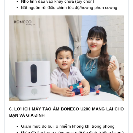
Nhỏ tinh dầu vào khay chứa (tùy chọn)
Bật nguồn rồi điều chỉnh tốc độ/hướng phun sương
6. LỢI ÍCH MÁY TẠO ẨM BONECO U200 MANG LẠI CHO
BẠN VÀ GIA ĐÌNH
Giảm mức độ bụi, ô nhiễm không khí trong phòng
Giúp độ ẩm trong niêm mạc mũi ổn định, không bị quá