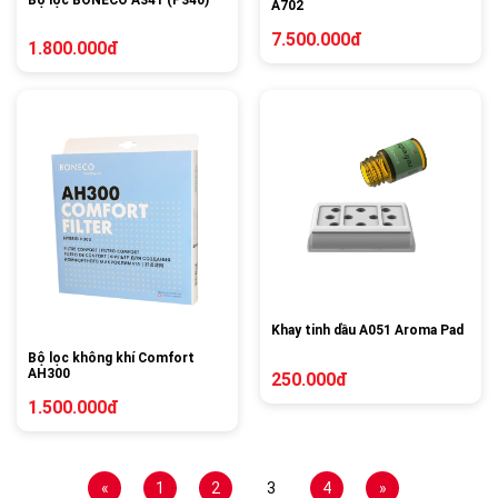
A702
7.500.000đ
1.800.000đ
Khay tinh dầu A051 Aroma Pad
Bộ lọc không khí Comfort
AH300
250.000đ
1.500.000đ
«
1
2
3
4
»