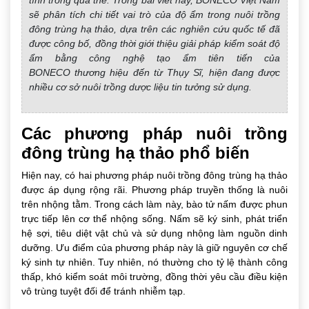
tính trong quả thể. Trong bài viết này, BONECO Việt Nam
sẽ phân tích chi tiết vai trò của độ ẩm trong nuôi trồng
đông trùng hạ thảo, dựa trên các nghiên cứu quốc tế đã
được công bố, đồng thời giới thiệu giải pháp kiểm soát độ
ẩm bằng công nghệ tạo ẩm tiên tiến của
BONECO thương hiệu đến từ Thụy Sĩ, hiện đang được
nhiều cơ sở nuôi trồng dược liệu tin tưởng sử dụng.
Các phương pháp nuôi trồng
đông trùng hạ thảo phổ biến
Hiện nay, có hai phương pháp nuôi trồng đông trùng hạ thảo
được áp dụng rộng rãi. Phương pháp truyền thống là nuôi
trên nhộng tằm. Trong cách làm này, bào tử nấm được phun
trực tiếp lên cơ thể nhộng sống. Nấm sẽ ký sinh, phát triển
hệ sợi, tiêu diệt vật chủ và sử dụng nhộng làm nguồn dinh
dưỡng. Ưu điểm của phương pháp này là giữ nguyên cơ chế
ký sinh tự nhiên. Tuy nhiên, nó thường cho tỷ lệ thành công
thấp, khó kiểm soát môi trường, đồng thời yêu cầu điều kiện
vô trùng tuyệt đối để tránh nhiễm tạp.