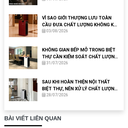
VÌ SAO GIỚI THƯỢNG LƯU TOÀN
CẦU ĐƯA CHẤT LƯỢNG KHÔNG KHÍ
03/08/2026
VÀO TIÊU CHUẨN THIẾT KẾ NHÀ Ở?
KHÔNG GIAN BẾP MỞ TRONG BIỆT
THỰ CẦN KIỂM SOÁT CHẤT LƯỢNG
31/07/2026
KHÔNG KHÍ NHƯ THẾ NÀO?
SAU KHI HOÀN THIỆN NỘI THẤT
BIỆT THỰ, NÊN XỬ LÝ CHẤT LƯỢNG
28/07/2026
KHÔNG KHÍ NHƯ THẾ NÀO?
BÀI VIẾT LIÊN QUAN