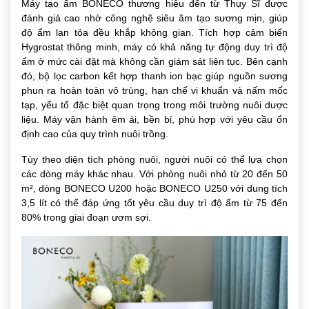
Máy tạo ẩm BONECO thương hiệu đến từ Thụy Sĩ được
đánh giá cao nhờ công nghệ siêu âm tạo sương mịn, giúp
độ ẩm lan tỏa đều khắp không gian. Tích hợp cảm biến
Hygrostat thông minh, máy có khả năng tự động duy trì độ
ẩm ở mức cài đặt mà không cần giám sát liên tục. Bên cạnh
đó, bộ lọc carbon kết hợp thanh ion bạc giúp nguồn sương
phun ra hoàn toàn vô trùng, hạn chế vi khuẩn và nấm mốc
tạp, yếu tố đặc biệt quan trọng trong môi trường nuôi dược
liệu. Máy vận hành êm ái, bền bỉ, phù hợp với yêu cầu ổn
định cao của quy trình nuôi trồng.
Tùy theo diện tích phòng nuôi, người nuôi có thể lựa chọn
các dòng máy khác nhau. Với phòng nuôi nhỏ từ 20 đến 50
m², dòng BONECO U200 hoặc BONECO U250 với dung tích
3,5 lít có thể đáp ứng tốt yêu cầu duy trì độ ẩm từ 75 đến
80% trong giai đoạn ươm sợi.