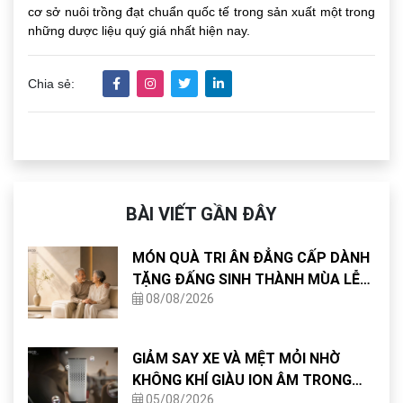
cơ sở nuôi trồng đạt chuẩn quốc tế trong sản xuất một trong
những dược liệu quý giá nhất hiện nay.
Chia sẻ:
BÀI VIẾT GẦN ĐÂY
MÓN QUÀ TRI ÂN ĐẲNG CẤP DÀNH
TẶNG ĐẤNG SINH THÀNH MÙA LỄ
08/08/2026
VU LAN
GIẢM SAY XE VÀ MỆT MỎI NHỜ
KHÔNG KHÍ GIÀU ION ÂM TRONG
05/08/2026
CABIN