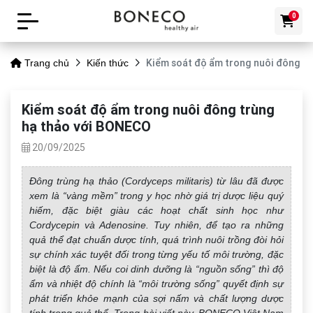
0
Kiểm soát độ ẩm trong nuôi đông t
Trang chủ
Kiến thức
Kiểm soát độ ẩm trong nuôi đông trùng
hạ thảo với BONECO
20/09/2025
Đông trùng hạ thảo (Cordyceps militaris) từ lâu đã được
xem là “vàng mềm” trong y học nhờ giá trị dược liệu quý
hiếm, đặc biệt giàu các hoạt chất sinh học như
Cordycepin và Adenosine. Tuy nhiên, để tạo ra những
quả thể đạt chuẩn dược tính, quá trình nuôi trồng đòi hỏi
sự chính xác tuyệt đối trong từng yếu tố môi trường, đặc
biệt là độ ẩm. Nếu coi dinh dưỡng là “nguồn sống” thì độ
ẩm và nhiệt độ chính là “môi trường sống” quyết định sự
phát triển khỏe mạnh của sợi nấm và chất lượng dược