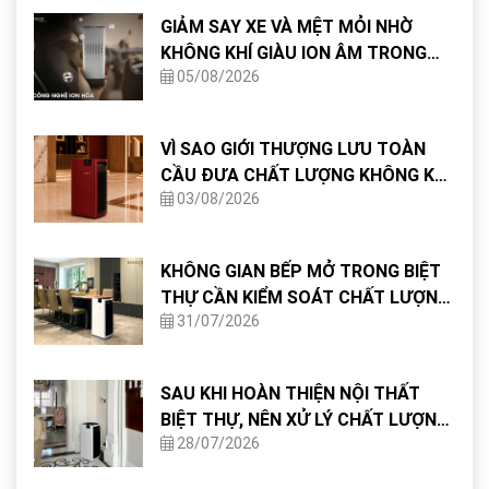
GIẢM SAY XE VÀ MỆT MỎI NHỜ
KHÔNG KHÍ GIÀU ION ÂM TRONG
05/08/2026
CABIN
VÌ SAO GIỚI THƯỢNG LƯU TOÀN
CẦU ĐƯA CHẤT LƯỢNG KHÔNG KHÍ
03/08/2026
VÀO TIÊU CHUẨN THIẾT KẾ NHÀ Ở?
KHÔNG GIAN BẾP MỞ TRONG BIỆT
THỰ CẦN KIỂM SOÁT CHẤT LƯỢNG
31/07/2026
KHÔNG KHÍ NHƯ THẾ NÀO?
SAU KHI HOÀN THIỆN NỘI THẤT
BIỆT THỰ, NÊN XỬ LÝ CHẤT LƯỢNG
28/07/2026
KHÔNG KHÍ NHƯ THẾ NÀO?