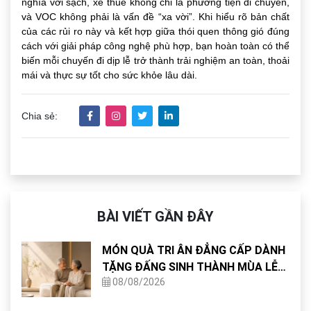
nghĩa với sạch, xe thuê không chỉ là phương tiện di chuyển,
và VOC không phải là vấn đề “xa vời”. Khi hiểu rõ bản chất
của các rủi ro này và kết hợp giữa thói quen thông gió đúng
cách với giải pháp công nghệ phù hợp, bạn hoàn toàn có thể
biến mỗi chuyến đi dịp lễ trở thành trải nghiệm an toàn, thoải
mái và thực sự tốt cho sức khỏe lâu dài.
Chia sẻ:
BÀI VIẾT GẦN ĐÂY
MÓN QUÀ TRI ÂN ĐẲNG CẤP DÀNH
TẶNG ĐẤNG SINH THÀNH MÙA LỄ
08/08/2026
VU LAN