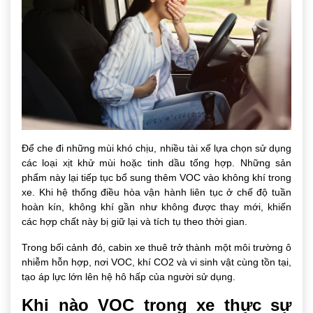
Để che đi những mùi khó chịu, nhiều tài xế lựa chọn sử dụng
các loại xịt khử mùi hoặc tinh dầu tổng hợp. Những sản
phẩm này lại tiếp tục bổ sung thêm VOC vào không khí trong
xe. Khi hệ thống điều hòa vận hành liên tục ở chế độ tuần
hoàn kín, không khí gần như không được thay mới, khiến
các hợp chất này bị giữ lại và tích tụ theo thời gian.
Trong bối cảnh đó, cabin xe thuê trở thành một môi trường ô
nhiễm hỗn hợp, nơi VOC, khí CO2 và vi sinh vật cùng tồn tại,
tạo áp lực lớn lên hệ hô hấp của người sử dụng.
Khi nào VOC trong xe thực sự