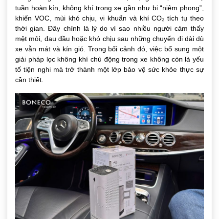
tuần hoàn kín, không khí trong xe gần như bị “niêm phong”,
khiến VOC, mùi khó chịu, vi khuẩn và khí CO₂ tích tụ theo
thời gian. Đây chính là lý do vì sao nhiều người cảm thấy
mệt mỏi, đau đầu hoặc khó chịu sau những chuyến đi dài dù
xe vẫn mát và kín gió. Trong bối cảnh đó, việc bổ sung một
giải pháp lọc không khí chủ động trong xe không còn là yếu
tố tiện nghi mà trở thành một lớp bảo vệ sức khỏe thực sự
cần thiết.