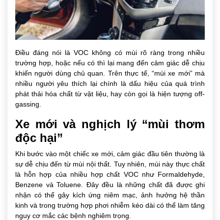
Điều đáng nói là VOC không có mùi rõ ràng trong nhiều
trường hợp, hoặc nếu có thì lại mang đến cảm giác dễ chịu
khiến người dùng chủ quan. Trên thực tế, “mùi xe mới” mà
nhiều người yêu thích lại chính là dấu hiệu của quá trình
phát thải hóa chất từ vật liệu, hay còn gọi là hiện tượng off-
gassing.
Xe mới và nghịch lý “mùi thơm
độc hại”
Khi bước vào một chiếc xe mới, cảm giác đầu tiên thường là
sự dễ chịu đến từ mùi nội thất. Tuy nhiên, mùi này thực chất
là hỗn hợp của nhiều hợp chất VOC như Formaldehyde,
Benzene và Toluene. Đây đều là những chất đã được ghi
nhận có thể gây kích ứng niêm mạc, ảnh hưởng hệ thần
kinh và trong trường hợp phơi nhiễm kéo dài có thể làm tăng
nguy cơ mắc các bệnh nghiêm trọng.