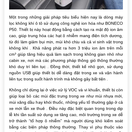
Một trong những giải pháp tiêu biểu hiện nay là dòng máy
lọc không khí ô tô sử dụng công nghệ ion hóa như BONECO
P50. Thiết bị này hoạt động bằng cách tạo ra mật độ ion âm
cao, giúp trung hòa các hạt ô nhiễm mang điện tích dương,
từ đó làm giảm bụi mịn, mùi khó chịu và cả vi sinh vật trong
không khí . Khả năng phát ra hơn 3 triệu ion âm trên mỗi
cm³ giúp tăng hiệu quả làm sạch trong không gian nhỏ như
cabin xe, nơi mà các phương pháp thông gió thông thường
khó duy trì liên tục . Đồng thời, thiết kế nhỏ gọn, sử dụng
nguồn USB giúp thiết bị dễ dàng đặt trong xe và vận hành
liên tục trong suốt hành trình mà không gây bất tiện .
Không chỉ dừng lại ở việc xử lý VOC và vi khuẩn, thiết bị còn
giúp loại bỏ các mùi đặc trưng trong xe như mùi nhựa mới,
mùi xăng dầu hay khói thuốc, những yếu tố thường gặp ở cả
xe mới lẫn xe thuê . Điều này đặc biệt quan trọng trong dịp
lễ khi tần suất sử dụng xe tăng cao, môi trường trong xe dễ
trở thành “tổ hợp ô nhiễm” mà người dùng khó kiểm soát
bằng các biện pháp thông thường. Thay vì phụ thuộc vào