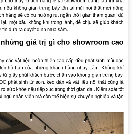
ấp cho thấy khách hàng ở lại showroom càng lâu thì khả
, nếu không gian trưng bày tồn tại mùi nội thất mới nồng
ách hàng sẽ có xu hướng rút ngắn thời gian tham quan, dù
lại, một bầu không khí trong lành, dễ chịu sẽ giúp khách
ự tin đưa ra quyết định mua sắm.
 những giá trị gì cho showroom cao
ay các vật liệu hoàn thiện cao cấp đều phát sinh mùi đặc
 đến hô hấp của những khách hàng nhạy cảm. Không khí
y từ giây phút khách bước chân vào không gian trưng bày.
 phát sinh từ sơn, keo dán và vật liệu nội thất cũng là
ro sức khỏe nếu tiếp xúc trong thời gian dài. Kiểm soát tốt
 ngũ nhân viên mà còn thể hiện sự chuyên nghiệp và tận