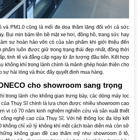
 và PM1.0 cũng là mối đe dọa thầm lặng đối với cả sức
y. Bụi mịn bám lên bề mặt xe hơi, đồng hồ, trang sức hay
iảm sự hoàn hảo vốn có của sản phẩm khi giới thiệu đến
n phẩm luôn được giữ trong trạng thái đẹp nhất, đồng thời
ấp, tinh tế và đẳng cấp ngay từ ấn tượng đầu tiên. Kết hợp
bầu không khí trong lành chính là mảnh ghép hoàn thiện cho
 sự hài lòng và thúc đẩy quyết định mua hàng.
 BONECO cho showroom sang trọng
í trong lành cho không gian trưng bày, các dòng máy lọc
của Thụy Sĩ chính là lựa chọn được nhiều showroom cao
n vị có 70 năm kinh nghiệm nghiên cứu và sản xuất thiết
n công nghệ cao của Thụy Sĩ. Với hệ thống lọc đa lớp kết
hông chỉ xử lý không khí một cách toàn diện mà còn sở
i những không gian đề cao thẩm mỹ như showroom ô tô,