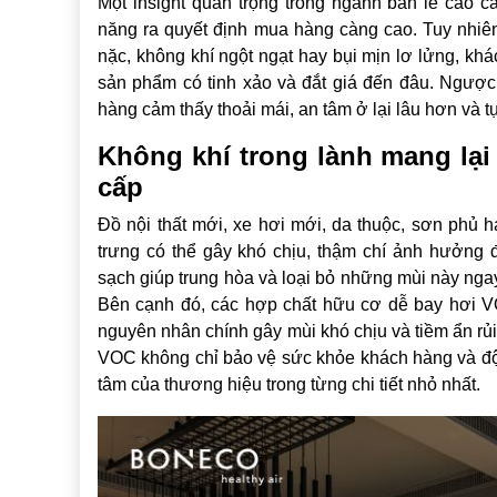
Một insight quan trọng trong ngành bán lẻ cao c
năng ra quyết định mua hàng càng cao. Tuy nhiên
nặc, không khí ngột ngạt hay bụi mịn lơ lửng, kh
sản phẩm có tinh xảo và đắt giá đến đâu. Ngược 
hàng cảm thấy thoải mái, an tâm ở lại lâu hơn và t
Không khí trong lành mang lại
cấp
Đồ nội thất mới, xe hơi mới, da thuộc, sơn phủ h
trưng có thể gây khó chịu, thậm chí ảnh hưởng
sạch giúp trung hòa và loại bỏ những mùi này nga
Bên cạnh đó, các hợp chất hữu cơ dễ bay hơi VOC
nguyên nhân chính gây mùi khó chịu và tiềm ẩn rủi 
VOC không chỉ bảo vệ sức khỏe khách hàng và đội
tâm của thương hiệu trong từng chi tiết nhỏ nhất.