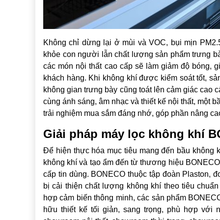
Không chỉ dừng lại ở mùi và VOC, bụi mịn PM2.5
khỏe con người lẫn chất lượng sản phẩm trưng bà
các món nội thất cao cấp sẽ làm giảm độ bóng, g
khách hàng. Khi không khí được kiểm soát tốt, sả
không gian trưng bày cũng toát lên cảm giác cao c
cùng ánh sáng, âm nhạc và thiết kế nội thất, một 
trải nghiệm mua sắm đáng nhớ, góp phần nâng cao
Giải pháp máy lọc không khí
Để hiện thực hóa mục tiêu mang đến bầu không kh
không khí và tạo ẩm đến từ thương hiệu BONECO 
cấp tin dùng. BONECO thuộc tập đoàn Plaston, đơ
bị cải thiện chất lượng không khí theo tiêu chuẩ
hợp cảm biến thông minh, các sản phẩm BONECO k
hữu thiết kế tối giản, sang trọng, phù hợp vớ