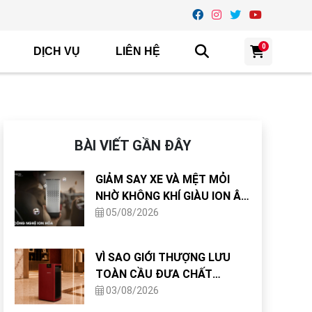
0
DỊCH VỤ
LIÊN HỆ
BÀI VIẾT GẦN ĐÂY
GIẢM SAY XE VÀ MỆT MỎI
NHỜ KHÔNG KHÍ GIÀU ION ÂM
TRONG CABIN
05/08/2026
VÌ SAO GIỚI THƯỢNG LƯU
TOÀN CẦU ĐƯA CHẤT
LƯỢNG KHÔNG KHÍ VÀO TIÊU
03/08/2026
CHUẨN THIẾT KẾ NHÀ Ở?