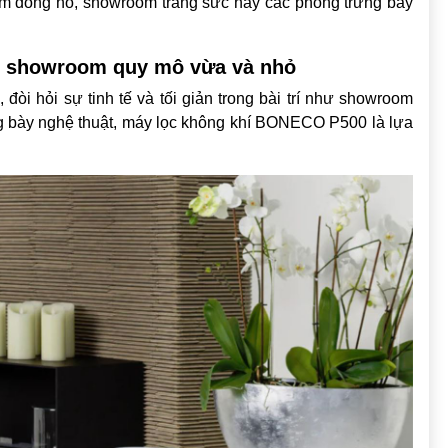
om đồng hồ, showroom trang sức hay các phòng trưng bày
o showroom quy mô vừa và nhỏ
i hỏi sự tinh tế và tối giản trong bài trí như showroom
g bày nghệ thuật, máy lọc không khí BONECO P500 là lựa