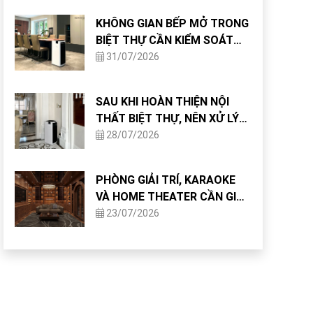
KHÔNG GIAN BẾP MỞ TRONG
BIỆT THỰ CẦN KIỂM SOÁT
CHẤT LƯỢNG KHÔNG KHÍ
31/07/2026
NHƯ THẾ NÀO?
SAU KHI HOÀN THIỆN NỘI
THẤT BIỆT THỰ, NÊN XỬ LÝ
CHẤT LƯỢNG KHÔNG KHÍ
28/07/2026
NHƯ THẾ NÀO?
PHÒNG GIẢI TRÍ, KARAOKE
VÀ HOME THEATER CẦN GIẢI
PHÁP KHÔNG KHÍ GÌ?
23/07/2026