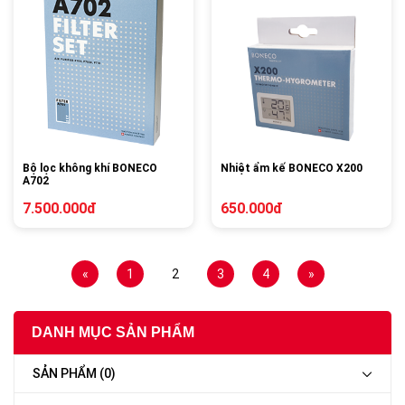
Bộ lọc không khí BONECO
Nhiệt ẩm kế BONECO X200
A702
7.500.000đ
650.000đ
«
1
2
3
4
»
DANH MỤC SẢN PHẨM
SẢN PHẨM (0)