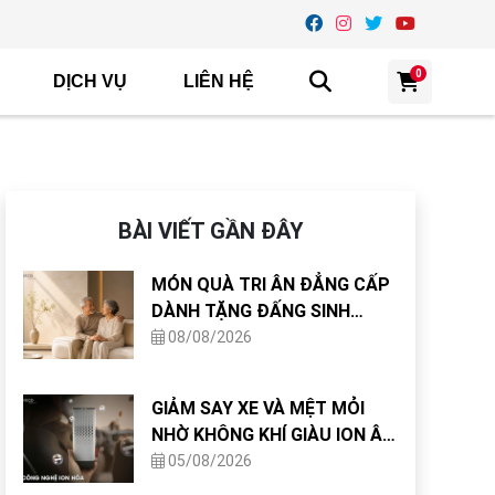
0
DỊCH VỤ
LIÊN HỆ
BÀI VIẾT GẦN ĐÂY
MÓN QUÀ TRI ÂN ĐẲNG CẤP
DÀNH TẶNG ĐẤNG SINH
THÀNH MÙA LỄ VU LAN
08/08/2026
GIẢM SAY XE VÀ MỆT MỎI
NHỜ KHÔNG KHÍ GIÀU ION ÂM
TRONG CABIN
05/08/2026