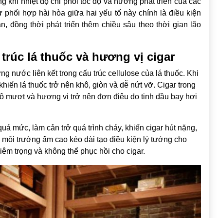
ong khi nhiệt độ chi phối tốc độ và hướng phát triển của các
hối hợp hài hòa giữa hai yếu tố này chính là điều kiện
, đồng thời phát triển thêm chiều sâu theo thời gian lão
rúc lá thuốc và hương vị cigar
 nước liên kết trong cấu trúc cellulose của lá thuốc. Khi
khiến lá thuốc trở nên khô, giòn và dễ nứt vỡ. Cigar trong
độ mượt và hương vị trở nên đơn điệu do tinh dầu bay hơi
uá mức, làm cản trở quá trình cháy, khiến cigar hút nặng,
 môi trường ẩm cao kéo dài tạo điều kiện lý tưởng cho
iêm trọng và không thể phục hồi cho cigar.