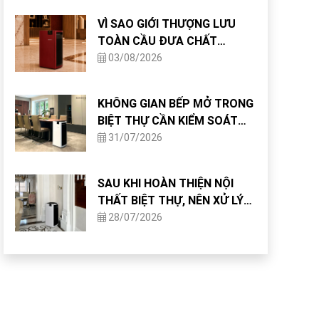
VÌ SAO GIỚI THƯỢNG LƯU
TOÀN CẦU ĐƯA CHẤT
LƯỢNG KHÔNG KHÍ VÀO TIÊU
03/08/2026
CHUẨN THIẾT KẾ NHÀ Ở?
KHÔNG GIAN BẾP MỞ TRONG
BIỆT THỰ CẦN KIỂM SOÁT
CHẤT LƯỢNG KHÔNG KHÍ
31/07/2026
NHƯ THẾ NÀO?
SAU KHI HOÀN THIỆN NỘI
THẤT BIỆT THỰ, NÊN XỬ LÝ
CHẤT LƯỢNG KHÔNG KHÍ
28/07/2026
NHƯ THẾ NÀO?