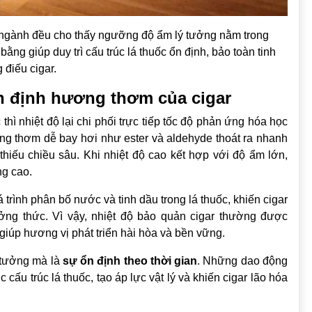
g ngành đều cho thấy ngưỡng độ ẩm lý tưởng nằm trong
g giúp duy trì cấu trúc lá thuốc ổn định, bảo toàn tinh
 điếu cigar.
ổn định hương thơm của cigar
 thì nhiệt độ lại chi phối trực tiếp tốc độ phản ứng hóa học
ơng thơm dễ bay hơi như ester và aldehyde thoát ra nhanh
, thiếu chiều sâu. Khi nhiệt độ cao kết hợp với độ ẩm lớn,
ng cao.
trình phân bố nước và tinh dầu trong lá thuốc, khiến cigar
ởng thức. Vì vậy, nhiệt độ bảo quản cigar thường được
 giúp hương vị phát triển hài hòa và bền vững.
ý tưởng mà là
sự ổn định theo thời gian
. Những dao động
ục cấu trúc lá thuốc, tạo áp lực vật lý và khiến cigar lão hóa