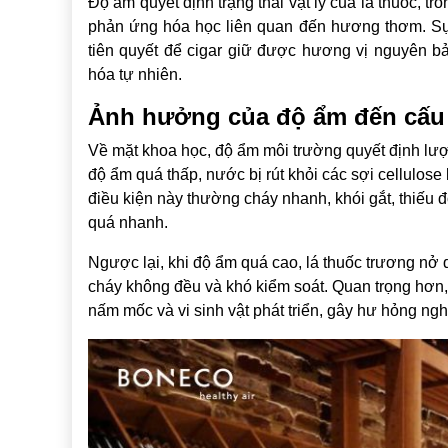
Độ ẩm quyết định trạng thái vật lý của lá thuốc, tr
phản ứng hóa học liên quan đến hương thơm. Sự p
tiên quyết để cigar giữ được hương vị nguyên bản
hóa tự nhiên.
Ảnh hưởng của độ ẩm đến cấu t
Về mặt khoa học, độ ẩm môi trường quyết định lượng
độ ẩm quá thấp, nước bị rút khỏi các sợi cellulose 
điều kiện này thường cháy nhanh, khói gắt, thiếu 
quá nhanh.
Ngược lại, khi độ ẩm quá cao, lá thuốc trương nở q
cháy không đều và khó kiểm soát. Quan trọng hơn,
nấm mốc và vi sinh vật phát triển, gây hư hỏng ngh