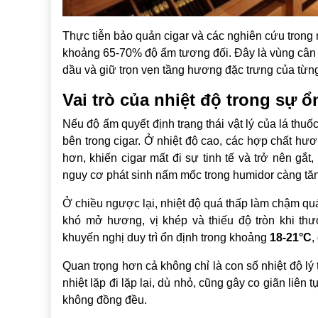
Thực tiễn bảo quản cigar và các nghiên cứu tron
khoảng 65-70% độ ẩm tương đối. Đây là vùng cân bằn
dầu và giữ trọn vẹn tầng hương đặc trưng của từng
Vai trò của nhiệt độ trong sự 
Nếu độ ẩm quyết định trạng thái vật lý của lá thuốc
bên trong cigar. Ở nhiệt độ cao, các hợp chất hư
hơn, khiến cigar mất đi sự tinh tế và trở nên gắt
nguy cơ phát sinh nấm mốc trong humidor càng tă
Ở chiều ngược lại, nhiệt độ quá thấp làm chậm quá 
khó mở hương, vị khép và thiếu độ tròn khi thư
khuyến nghị duy trì ổn định trong khoảng
18-21°C
,
Quan trọng hơn cả không chỉ là con số nhiệt độ l
nhiệt lặp đi lặp lại, dù nhỏ, cũng gây co giãn liên t
không đồng đều.