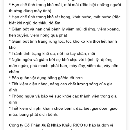
* Hạn chế tình trạng khô mắt, mỏi mắt (đặc biệt những người
thường dùng máy tính)
* Hạn chế tình trạng khô rát họng, khát nước, mất nước (đặc
biệt khi ngủ) do thiếu độ ẩm
* Giảm bớt và hạn chế bệnh lý viêm mũi dị ứng, viêm xoang,
hen xuyễn, viêm họng quá phát
* Giảm bớt tình trang rụng tóc, tóc khô xơ khi thời tiết hanh
khô
* Tránh tình trạng khô da, nứt nẻ tay chân, môi
* Ngăn ngừa và giảm bớt sự khó chịu với bệnh lý: dị ứng
mẩn ngứa, phù mạch, phát ban, mày đay, viêm da, vảy nến,
chàm...
* Bảo quản vật dụng bằng gỗ/da tốt hơn
* Tiết kiệm điện năng, nâng cao chất lượng sống của gia
đình
* Phòng ngừa và bảo vệ sức khỏe các thành viên trong gia
đình
* Tiết kiệm chi phí khám chữa bệnh, đặc biệt giai đoạn giao
mùa, bùng phát dịch bệnh.
Công ty Cổ Phần Xuất Nhập Khẩu RICO
tự hào là đơn vị