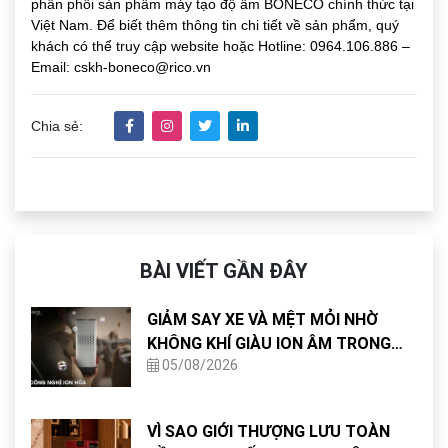
phân phối sản phẩm máy tạo độ ẩm BONECO chính thức tại
Việt Nam. Để biết thêm thông tin chi tiết về sản phẩm, quý
khách có thể truy cập website hoặc
Hotline:
0964.106.886
–
Email: cskh-boneco@rico.vn
Chia sẻ:
BÀI VIẾT GẦN ĐÂY
GIẢM SAY XE VÀ MỆT MỎI NHỜ
KHÔNG KHÍ GIÀU ION ÂM TRONG
05/08/2026
CABIN
VÌ SAO GIỚI THƯỢNG LƯU TOÀN