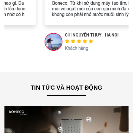
Boneco. Từ khi sử dụng máy tạo ẩm, hiện tượng khô
mũi và ngạt mũi của con gái mình đã xử lý được,
không còn phải nhỏ nước muối sinh lý như trước nữa
ạ. Da con cũng không cần phải sử dụng đến các sản
phẩm dưỡng ẩm nữa. Mình rất hài lòng. Cảm ơn
Boneco rất nhiều ạ.
CHỊ NGUYỄN THÙY - HÀ NỘI
Khách hàng
TIN TỨC VÀ HOẠT ĐỘNG