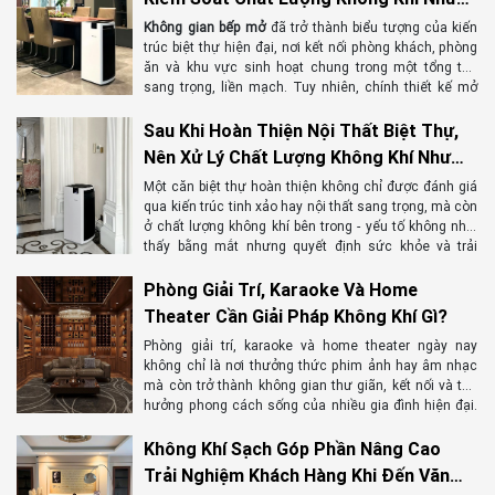
đẹp sang kiến tạo một môi trường sống khỏe mạnh, bền vững và
Thế Nào?
Không gian bếp mở
đã trở thành biểu tượng của kiến
đạt chuẩn wellness. Vậy vì sao không khí sạch lại được xem là "tiện
trúc biệt thự hiện đại, nơi kết nối phòng khách, phòng
nghi xa xỉ" mới trong những công trình đẳng cấp trên toàn cầu?
ăn và khu vực sinh hoạt chung trong một tổng thể
sang trọng, liền mạch. Tuy nhiên, chính thiết kế mở
Hãy cùng tìm hiểu trong bài viết dưới đây.
này cũng khiến khói nấu ăn, bụi mịn PM2.5, mùi thực
phẩm và các hợp chất hữu cơ bay hơi (VOCs) dễ dàng
Sau Khi Hoàn Thiện Nội Thất Biệt Thự,
lan tỏa khắp ngôi nhà nếu không được kiểm soát đúng
Nên Xử Lý Chất Lượng Không Khí Như
cách. Máy hút mùi chỉ giải quyết một phần vấn đề,
Thế Nào?
trong khi chất lượng không khí tổng thể mới là yếu tố
Một căn biệt thự hoàn thiện không chỉ được đánh giá
quyết định sự thoải mái, sức khỏe và giá trị của không
qua kiến trúc tinh xảo hay nội thất sang trọng, mà còn
gian sống. Vậy làm thế nào để duy trì bầu không khí
ở chất lượng không khí bên trong - yếu tố không nhìn
luôn trong lành cho bếp mở trong biệt thự? Hãy cùng
thấy bằng mắt nhưng quyết định sức khỏe và trải
BONECO khám phá những tiêu chuẩn và giải pháp
nghiệm sống của cả gia đình. Tuy nhiên, sau quá trình
kiểm soát không khí toàn diện trong bài viết dưới đây.
thi công và lắp đặt nội thất, không gian thường tồn tại
Phòng Giải Trí, Karaoke Và Home
bụi mịn, hợp chất hữu cơ dễ bay hơi (VOC),
Theater Cần Giải Pháp Không Khí Gì?
formaldehyde và mùi từ vật liệu mới mà mắt thường
không thể nhận biết. Nếu không được xử lý đúng cách,
Phòng giải trí, karaoke và home theater ngày nay
những tác nhân này có thể ảnh hưởng đến sức khỏe
không chỉ là nơi thưởng thức phim ảnh hay âm nhạc
trong thời gian dài. Vậy sau khi hoàn thiện nội thất biệt
mà còn trở thành không gian thư giãn, kết nối và tận
thự, cần làm gì để kiến tạo một không gian sống thực
hưởng phong cách sống của nhiều gia đình hiện đại.
sự trong lành và an toàn?
Bên cạnh việc đầu tư hệ thống âm thanh, màn hình và
nội thất cao cấp, chất lượng không khí cũng là yếu tố
Không Khí Sạch Góp Phần Nâng Cao
quan trọng quyết định sự thoải mái, sức khỏe và trải
Trải Nghiệm Khách Hàng Khi Đến Văn
nghiệm của người sử dụng nhưng lại thường bị bỏ