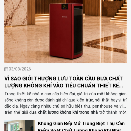
trên những chuyến đi dài.
03/08/2026
VÌ SAO GIỚI THƯỢNG LƯU TOÀN CẦU ĐƯA CHẤT
LƯỢNG KHÔNG KHÍ VÀO TIÊU CHUẨN THIẾT KẾ
NHÀ Ở?
Trong thiết kế nhà ở cao cấp hiện đại, giá trị của một không gian
sống không còn được đánh giá chỉ qua kiến trúc, nội thất hay vị trí
đắc địa. Ngày càng nhiều chủ sở hữu biệt thự, penthouse và villa
trên thế giới đưa
chất lượng không khí trong nhà
trở thành một
tiêu chuẩn quan trọng, bởi đây là yếu tố ảnh hưởng trực tiếp đến
Không Gian Bếp Mở Trong Biệt Thự Cần
sức khỏe, chất lượng giấc ngủ và trải nghiệm sống lâu dài. Xu
Kiểm Soát Chất Lượng Không Khí Như
hướng này phản ánh sự chuyển dịch từ việc sở hữu một ngôi nhà