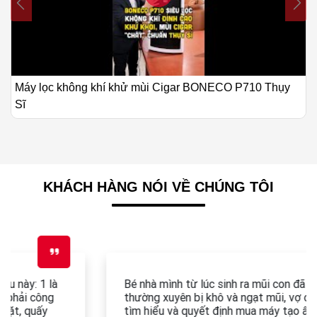
Bác sỹ Sữa Mẹ Anh Thy chia sẻ về
gar BONECO P710 Thụy Sĩ
review máy tạo ẩm BONECO U20
KHÁCH HÀNG NÓI VỀ CHÚNG TÔI
Bé nhà mình từ lúc sinh ra mũi con đã rất nhạy cảm,
thường xuyên bị khô và ngạt mũi, vợ chồng mình đã
tìm hiểu và quyết định mua máy tạo ẩm U200 của