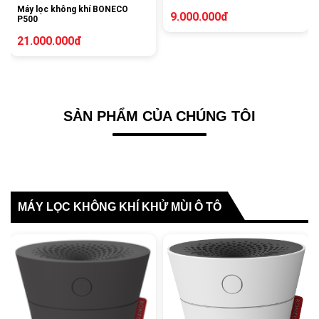
Máy lọc không khí BONECO
9.000.000đ
P500
21.000.000đ
SẢN PHẨM CỦA CHÚNG TÔI
MÁY LỌC KHÔNG KHÍ KHỬ MÙI Ô TÔ