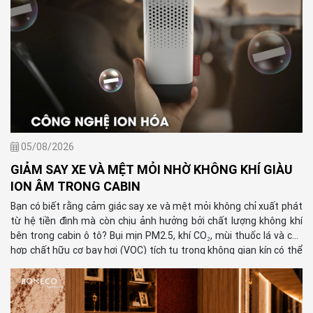
05/08/2026
GIẢM SAY XE VÀ MỆT MỎI NHỜ KHÔNG KHÍ GIÀU
ION ÂM TRONG CABIN
Bạn có biết rằng cảm giác say xe và mệt mỏi không chỉ xuất phát
từ hệ tiền đình mà còn chịu ảnh hưởng bởi chất lượng không khí
bên trong cabin ô tô? Bụi mịn PM2.5, khí CO₂, mùi thuốc lá và các
hợp chất hữu cơ bay hơi (VOC) tích tụ trong không gian kín có thể
khiến bạn dễ buồn nôn, đau đầu, mất tập trung và uể oải hơn
trong suốt hành trình. Chính vì vậy, duy trì bầu không khí sạch kết
hợp cùng môi trường giàu ion âm đang trở thành giải pháp được
nhiều người lựa chọn để nâng cao trải nghiệm di chuyển, đặc biệt