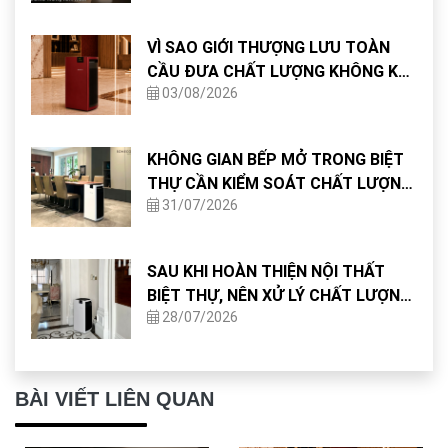
VÌ SAO GIỚI THƯỢNG LƯU TOÀN
CẦU ĐƯA CHẤT LƯỢNG KHÔNG KHÍ
03/08/2026
VÀO TIÊU CHUẨN THIẾT KẾ NHÀ Ở?
KHÔNG GIAN BẾP MỞ TRONG BIỆT
THỰ CẦN KIỂM SOÁT CHẤT LƯỢNG
31/07/2026
KHÔNG KHÍ NHƯ THẾ NÀO?
SAU KHI HOÀN THIỆN NỘI THẤT
BIỆT THỰ, NÊN XỬ LÝ CHẤT LƯỢNG
28/07/2026
KHÔNG KHÍ NHƯ THẾ NÀO?
BÀI VIẾT LIÊN QUAN