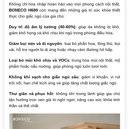
Không chỉ hòa nhập hoàn hảo vào mọi phong cách nội thất,
BONECO H680
còn mang đến những giá trị sức khỏe thiết
thực cho giấc ngủ của gia chủ:
Duy trì độ ẩm lý tưởng (40-60%)
: giúp da không bị khô,
giảm khô họng và khó chịu khi ngủ trong phòng điều hòa.
Giảm bụi mịn và dị nguyên
: loại bỏ phấn hoa, lông thú, bụi
vải, hỗ trợ người bị dị ứng hoặc nhạy cảm đường hô hấp.
Loại bỏ mùi khó chịu và VOCs
: trung hòa mùi nội thất, mỹ
phẩm hoặc nấu nướng, giúp phòng ngủ luôn tươi mới.
Không khí sạch cho giấc ngủ sâu
: giảm vi khuẩn, vi rút
trôi nổi, hạn chế kích ứng và giúp tăng chất lượng giấc ngủ.
Thư giãn và phục hồi
: không khí trong lành giúp gia chủ
tận hưởng trọn vẹn giá trị nghỉ ngơi, nâng cao sức khỏe tinh
thần và thể chất.