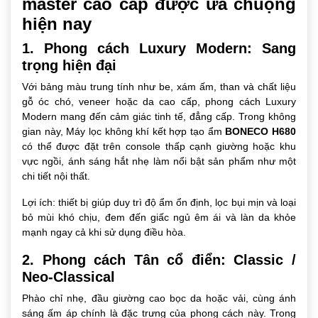
master cao cấp được ưa chuộng
hiện nay
1. Phong cách Luxury Modern: Sang
trọng hiện đại
Với bảng màu trung tính như be, xám ấm, than và chất liệu
gỗ óc chó, veneer hoặc da cao cấp, phong cách Luxury
Modern mang đến cảm giác tinh tế, đẳng cấp. Trong không
gian này, Máy lọc không khí kết hợp tạo ẩm
BONECO H680
có thể được đặt trên console thấp cạnh giường hoặc khu
vực ngồi, ánh sáng hắt nhẹ làm nổi bật sản phẩm như một
chi tiết nội thất.
Lợi ích: thiết bị giúp duy trì độ ẩm ổn định, lọc bụi mịn và loại
bỏ mùi khó chịu, đem đến giấc ngủ êm ái và làn da khỏe
mạnh ngay cả khi sử dụng điều hòa.
2. Phong cách Tân cổ điển: Classic /
Neo-Classical
Phào chỉ nhẹ, đầu giường cao bọc da hoặc vải, cùng ánh
sáng ấm áp chính là đặc trưng của phong cách này. Trong