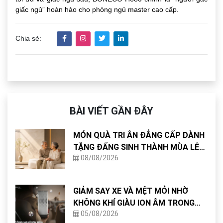
giấc ngủ” hoàn hảo cho phòng ngủ master cao cấp.
Chia sẻ:
BÀI VIẾT GẦN ĐÂY
MÓN QUÀ TRI ÂN ĐẲNG CẤP DÀNH
TẶNG ĐẤNG SINH THÀNH MÙA LỄ
08/08/2026
VU LAN
GIẢM SAY XE VÀ MỆT MỎI NHỜ
KHÔNG KHÍ GIÀU ION ÂM TRONG
05/08/2026
CABIN