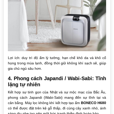
Lợi ích: duy trì độ ẩm lý tưởng, hạn chế khô da và khô cổ
họng trong mùa lạnh, đồng thời giữ không khí sạch sẽ, giúp
gia chủ ngủ sâu hơn.
4. Phong cách Japandi / Wabi-Sabi: Tĩnh
lặng tự nhiên
Kết hợp sự tinh gọn của Nhật và sự mộc mạc của Bắc Âu,
phong cách Japandi (Wabi-Sabi) mang đến sự tĩnh tại và
cân bằng. Máy lọc không khí kết hợp tạo ẩm
BONECO H680
có thể được đặt trên kệ gỗ thấp, đi cùng cây xanh nhỏ, ánh
sáng dịu nhẹ tạo nên một bức tranh thiền định hoàn hảo.