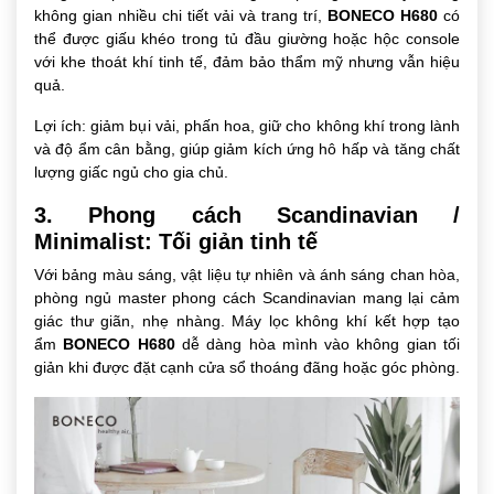
không gian nhiều chi tiết vải và trang trí,
BONECO H680
có
thể được giấu khéo trong tủ đầu giường hoặc hộc console
với khe thoát khí tinh tế, đảm bảo thẩm mỹ nhưng vẫn hiệu
quả.
Lợi ích: giảm bụi vải, phấn hoa, giữ cho không khí trong lành
và độ ẩm cân bằng, giúp giảm kích ứng hô hấp và tăng chất
lượng giấc ngủ cho gia chủ.
3. Phong cách Scandinavian /
Minimalist: Tối giản tinh tế
Với bảng màu sáng, vật liệu tự nhiên và ánh sáng chan hòa,
phòng ngủ master phong cách Scandinavian mang lại cảm
giác thư giãn, nhẹ nhàng. Máy lọc không khí kết hợp tạo
ẩm
BONECO H680
dễ dàng hòa mình vào không gian tối
giản khi được đặt cạnh cửa sổ thoáng đãng hoặc góc phòng.