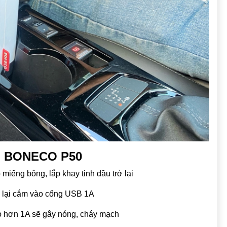
m BONECO P50
 miếng bông, lắp khay tinh dầu trở lại
n lại cắm vào cổng USB 1A
ao hơn 1A sẽ gây nóng, cháy mạch