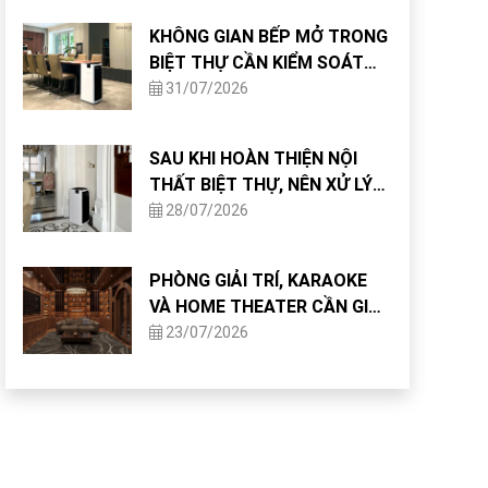
KHÔNG GIAN BẾP MỞ TRONG
BIỆT THỰ CẦN KIỂM SOÁT
CHẤT LƯỢNG KHÔNG KHÍ
31/07/2026
NHƯ THẾ NÀO?
SAU KHI HOÀN THIỆN NỘI
THẤT BIỆT THỰ, NÊN XỬ LÝ
CHẤT LƯỢNG KHÔNG KHÍ
28/07/2026
NHƯ THẾ NÀO?
PHÒNG GIẢI TRÍ, KARAOKE
VÀ HOME THEATER CẦN GIẢI
PHÁP KHÔNG KHÍ GÌ?
23/07/2026