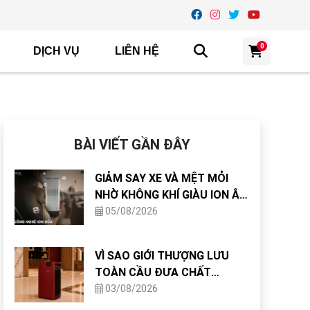
0
DỊCH VỤ
LIÊN HỆ
BÀI VIẾT GẦN ĐÂY
GIẢM SAY XE VÀ MỆT MỎI
NHỜ KHÔNG KHÍ GIÀU ION ÂM
TRONG CABIN
05/08/2026
VÌ SAO GIỚI THƯỢNG LƯU
TOÀN CẦU ĐƯA CHẤT
LƯỢNG KHÔNG KHÍ VÀO TIÊU
03/08/2026
CHUẨN THIẾT KẾ NHÀ Ở?