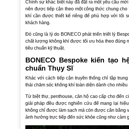
Chính sự khác biệt này đã đặt ra một yêu cầu mớ
nên được tiếp cận theo một công thức chung cho 
khí cần được thiết kế riêng để phù hợp với lối
khách hàng.
Đó cũng là lý do BONECO phát triển triết lý Bes
chất lượng không khí được tối ưu hóa theo đúng 
tiêu chuẩn kỹ thuật.
BONECO Bespoke kiến tạo hệ 
chuẩn Thụy Sĩ
Khác với cách tiếp cận truyền thống chỉ tập trun
thái chăm sóc không khí toàn diện dành cho nhiều
Từ biệt thự, penthouse, căn hộ cao cấp cho đến c
giải pháp đều được nghiên cứu để mang lại hiệu 
không chỉ được làm sạch mà còn được cân bằng về 
ảnh hưởng trực tiếp đến sức khỏe cũng như cảm g