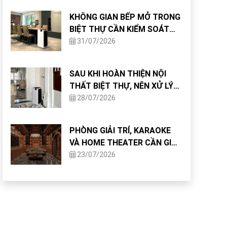
KHÔNG GIAN BẾP MỞ TRONG
BIỆT THỰ CẦN KIỂM SOÁT
CHẤT LƯỢNG KHÔNG KHÍ
31/07/2026
NHƯ THẾ NÀO?
SAU KHI HOÀN THIỆN NỘI
THẤT BIỆT THỰ, NÊN XỬ LÝ
CHẤT LƯỢNG KHÔNG KHÍ
28/07/2026
NHƯ THẾ NÀO?
PHÒNG GIẢI TRÍ, KARAOKE
VÀ HOME THEATER CẦN GIẢI
PHÁP KHÔNG KHÍ GÌ?
23/07/2026