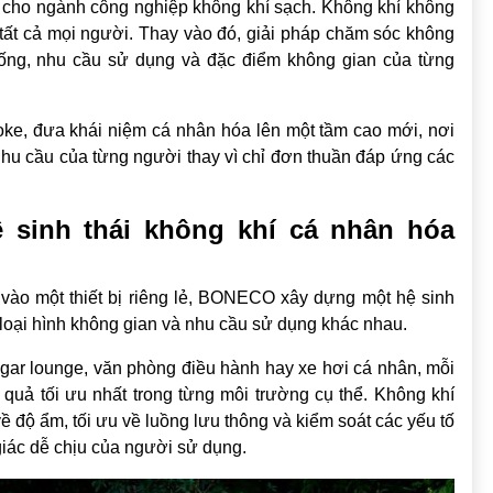
i cho ngành công nghiệp không khí sạch. Không khí không
tất cả mọi người. Thay vào đó, giải pháp chăm sóc không
 sống, nhu cầu sử dụng và đặc điểm không gian của từng
poke, đưa khái niệm cá nhân hóa lên một tầm cao mới, nơi
nhu cầu của từng người thay vì chỉ đơn thuần đáp ứng các
sinh thái không khí cá nhân hóa
g vào một thiết bị riêng lẻ, BONECO xây dựng một hệ sinh
 loại hình không gian và nhu cầu sử dụng khác nhau.
igar lounge, văn phòng điều hành hay xe hơi cá nhân, mỗi
quả tối ưu nhất trong từng môi trường cụ thể. Không khí
độ ẩm, tối ưu về luồng lưu thông và kiểm soát các yếu tố
iác dễ chịu của người sử dụng.